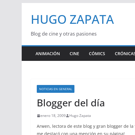
Saltar
HUGO ZAPATA
al
contenido
Blog de cine y otras pasiones
ANIMACIÓN
CINE
CÓMICS
CRÓNICAS
NOTICIAS EN GENERAL
Blogger del día
enero 18, 2009
Hugo Zapata
Arwen, lectora de este blog y gran blogger de la
me destacó con una mención en su página!