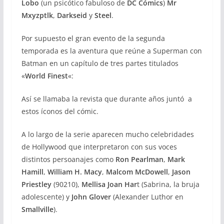
Lobo
(un psicótico fabuloso de
DC Cómics
)
Mr
Mxyzptlk
,
Darkseid
y
Steel
.
Por supuesto el gran evento de la segunda
temporada es la aventura que reúne a Superman con
Batman en un capítulo de tres partes titulados
«
World Finest
«:
Así se llamaba la revista que durante años juntó a
estos íconos del cómic.
A lo largo de la serie aparecen mucho celebridades
de Hollywood que interpretaron con sus voces
distintos persoanajes como
Ron Pearlman
,
Mark
Hamill
,
William H. Macy
,
Malcom McDowell
,
Jason
Priestley
(90210),
Mellisa Joan Har
t (Sabrina, la bruja
adolescente) y
John Glover
(Alexander Luthor en
Smallville
).