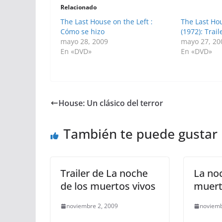
Relacionado
The Last House on the Left :
The Last Hou
Cómo se hizo
(1972): Trail
mayo 28, 2009
mayo 27, 20
En «DVD»
En «DVD»
House: Un clásico del terror
También te puede gustar
Trailer de La noche
La no
de los muertos vivos
muert
noviembre 2, 2009
noviemb