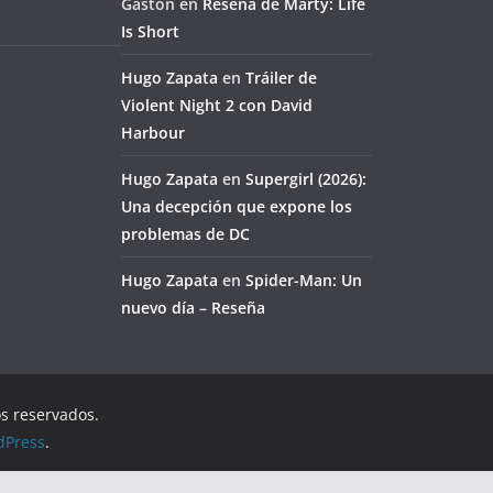
Gaston
en
Reseña de Marty: Life
Is Short
Hugo Zapata
en
Tráiler de
Violent Night 2 con David
Harbour
Hugo Zapata
en
Supergirl (2026):
Una decepción que expone los
problemas de DC
Hugo Zapata
en
Spider-Man: Un
nuevo día – Reseña
os reservados.
dPress
.