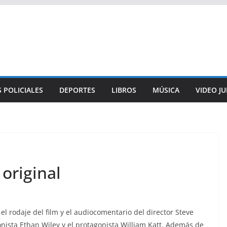
 POLICIALES
DEPORTES
LIBROS
MÚSICA
VIDEO J
original
l rodaje del film y el audiocomentario del director Steve
nista Ethan Wiley y el protagonista William Katt. Además de