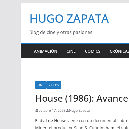
Saltar
HUGO ZAPATA
al
contenido
Blog de cine y otras pasiones
ANIMACIÓN
CINE
CÓMICS
CRÓNICAS
CINE
VIDEOS
House (1986): Avance 
octubre 17, 2008
Hugo Zapata
El dvd de House viene con un documental sobre e
Miner, el productor Sean S. Cunningham, el guio