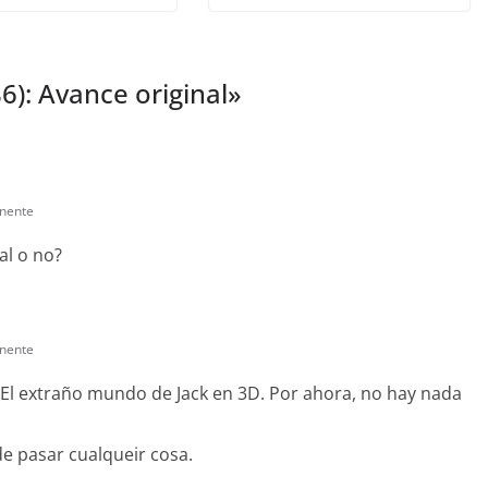
6): Avance original
»
nente
al o no?
nente
 El extraño mundo de Jack en 3D. Por ahora, no hay nada
de pasar cualqueir cosa.