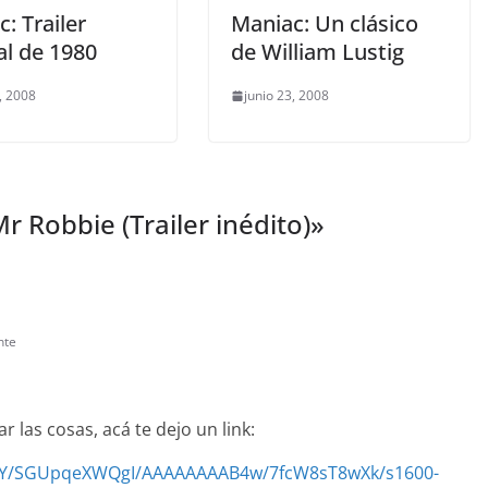
: Trailer
Maniac: Un clásico
al de 1980
de William Lustig
, 2008
junio 23, 2008
r Robbie (Trailer inédito)
»
nte
r las cosas, acá te dejo un link:
c3Y/SGUpqeXWQgI/AAAAAAAAB4w/7fcW8sT8wXk/s1600-