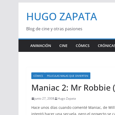
Saltar
HUGO ZAPATA
al
contenido
Blog de cine y otras pasiones
ANIMACIÓN
CINE
CÓMICS
CRÓNICAS
CÓMICS
PELICULAS MALAS QUE DIVIERTEN
Maniac 2: Mr Robbie (
junio 27, 2008
Hugo Zapata
Hace unos días cuando comenté Maniac, de Willia
intentó hacer una secuela, pero el proyecto se c