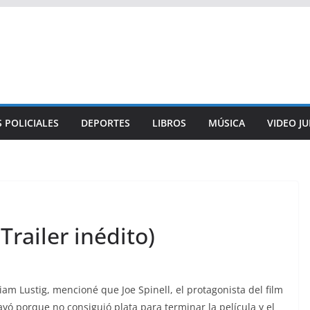
 POLICIALES
DEPORTES
LIBROS
MÚSICA
VIDEO J
Trailer inédito)
m Lustig, mencioné que Joe Spinell, el protagonista del film
ayó porque no consiguió plata para terminar la película y el