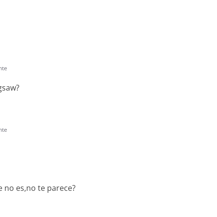
nte
igsaw?
nte
 no es,no te parece?