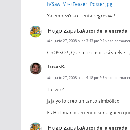
h/Saw+V+-+Teaser+Poster.jpg
Ya empezó la cuenta regresiva!
Hugo Zapata
Autor de la entrada
el junio 27, 2008 a las 3:43 pm
Enlace permane
GROSSO!! ¿Que morboso, así vuelve J
LucasR.
el junio 27, 2008 a las 4:18 pm
Enlace permane
Tal vez?
Jaja,yo lo creo un tanto simbólico.
Es Hoffman queriendo ser alguien que
Hugo Zapata
Autor de la entrada