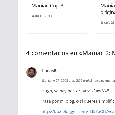
Maniac Cop 3
Maniac
origin
abril 3, 2014
junio 23
4 comentarios en «
Maniac 2: M
LucasR.
el junio 27, 2008 a las 3:09 pm
Enlace permane
Hugo, ya hay poster para «Saw V»!!
Pasa por mi blog, o si queres simplifica
http://bp2.blogger.com/_H5ZaOhZv