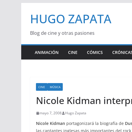
Saltar
HUGO ZAPATA
al
contenido
Blog de cine y otras pasiones
ANIMACIÓN
CINE
CÓMICS
CRÓNICAS
CINE
MÚSICA
Nicole Kidman interpr
mayo 7, 2008
Hugo Zapata
Nicole Kidman
portagonizará la biografía de
Dus
las cantantes inglesas más importantes del rock 