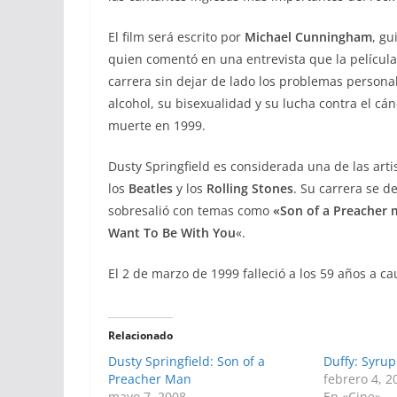
El film será escrito por
Michael Cunningham
, gu
quien comentó en una entrevista que la película
carrera sin dejar de lado los problemas personale
alcohol, su bisexualidad y su lucha contra el cá
muerte en 1999.
Dusty Springfield es considerada una de las arti
los
Beatles
y los
Rolling Stones
. Su carrera se d
sobresalió con temas como
«Son of a Preacher
Want To Be With You
«.
El 2 de marzo de 1999 falleció a los 59 años a 
Relacionado
Dusty Springfield: Son of a
Duffy: Syru
Preacher Man
febrero 4, 2
mayo 7, 2008
En «Cine»