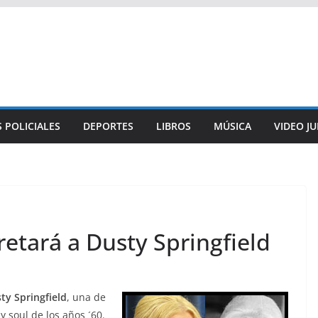
 POLICIALES
DEPORTES
LIBROS
MÚSICA
VIDEO J
etará a Dusty Springfield
ty Springfield
, una de
y soul de los años ´60.