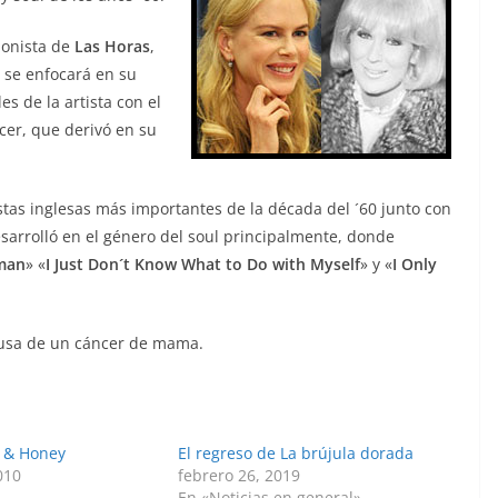
ionista de
Las Horas
,
 se enfocará en su
s de la artista con el
ncer, que derivó en su
stas inglesas más importantes de la década del ´60 junto con
esarrolló en el género del soul principalmente, donde
 man
» «
I Just Don´t Know What to Do with Myself
» y «
I Only
causa de un cáncer de mama.
p & Honey
El regreso de La brújula dorada
010
febrero 26, 2019
En «Noticias en general»