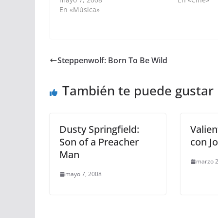
En «Música»
Steppenwolf: Born To Be Wild
También te puede gustar
Dusty Springfield:
Valien
Son of a Preacher
con Jo
Man
marzo 2
mayo 7, 2008