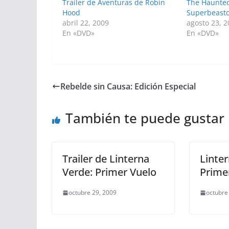
Trailer de Aventuras de Robin
The Haunted
Hood
Superbeast
abril 22, 2009
agosto 23, 
En «DVD»
En «DVD»
Rebelde sin Causa: Edición Especial
También te puede gustar
Trailer de Linterna
Linter
Verde: Primer Vuelo
Prime
octubre 29, 2009
octubre