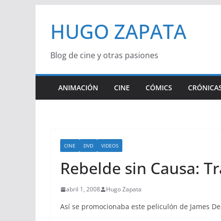
Saltar
HUGO ZAPATA
al
contenido
Blog de cine y otras pasiones
ANIMACIÓN
CINE
CÓMICS
CRÓNICAS
CINE
DVD
VIDEOS
Rebelde sin Causa: Tra
abril 1, 2008
Hugo Zapata
Así se promocionaba este peliculón de James Dea