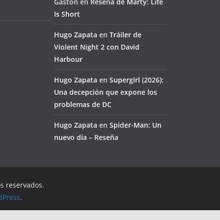
Gaston
en
Reseña de Marty: Life
Is Short
Hugo Zapata
en
Tráiler de
Violent Night 2 con David
Harbour
Hugo Zapata
en
Supergirl (2026):
Una decepción que expone los
problemas de DC
Hugo Zapata
en
Spider-Man: Un
nuevo día – Reseña
os reservados.
dPress
.