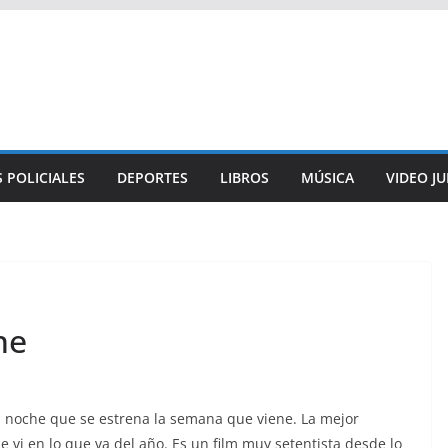
 POLICIALES
DEPORTES
LIBROS
MÚSICA
VIDEO J
he
 noche que se estrena la semana que viene. La mejor
e vi en lo que va del año. Es un film muy setentista desde lo