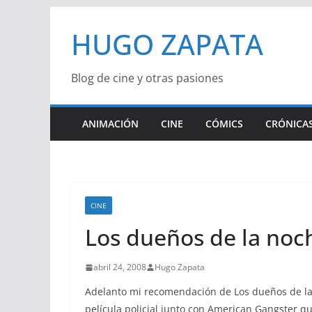
Saltar
HUGO ZAPATA
al
contenido
Blog de cine y otras pasiones
ANIMACIÓN
CINE
CÓMICS
CRÓNICAS
CINE
Los dueños de la noc
abril 24, 2008
Hugo Zapata
Adelanto mi recomendación de Los dueños de la
película policial junto con American Gangster qu