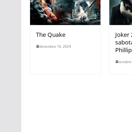
The Quake
Joker 
sabot
diciembre 16, 2024
Philli
octubre