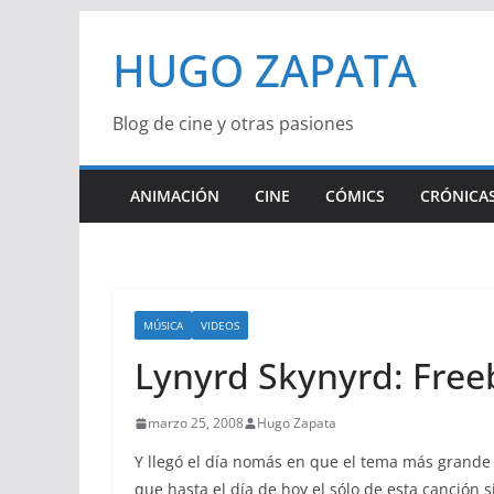
Saltar
HUGO ZAPATA
al
contenido
Blog de cine y otras pasiones
ANIMACIÓN
CINE
CÓMICS
CRÓNICAS
MÚSICA
VIDEOS
Lynyrd Skynyrd: Free
marzo 25, 2008
Hugo Zapata
Y llegó el día nomás en que el tema más grande e
que hasta el día de hoy el sólo de esta canción