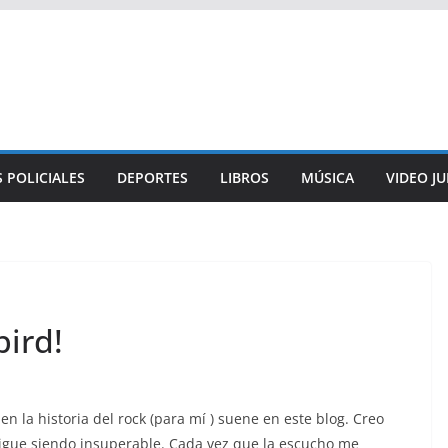
 POLICIALES
DEPORTES
LIBROS
MÚSICA
VIDEO J
bird!
n la historia del rock (para mí ) suene en este blog. Creo
 sigue siendo insuperable. Cada vez que la escucho me