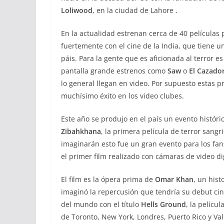
Loliwood
, en la ciudad de Lahore .
En la actualidad estrenan cerca de 40 películas
fuertemente con el cine de la India, que tiene u
páis. Para la gente que es aficionada al terror es 
pantalla grande estrenos como
Saw
o
El Cazado
lo general llegan en video. Por supuesto estas 
muchísimo éxito en los video clubes.
Este año se produjo en el país un evento históri
Zibahkhana
, la primera película de terror san
imaginarán esto fue un gran evento para los fans
el primer film realizado con cámaras de video dig
El film es la ópera prima de
Omar Khan
, un his
imaginó la repercusión que tendría su debut cine
del mundo con el título
Hells Ground
, la pelícu
de Toronto, New York, Londres, Puerto Rico y Val