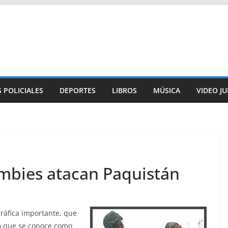
 POLICIALES
DEPORTES
LIBROS
MÚSICA
VIDEO J
ombies atacan Paquistán
ráfica importante, que
lo que se conoce como