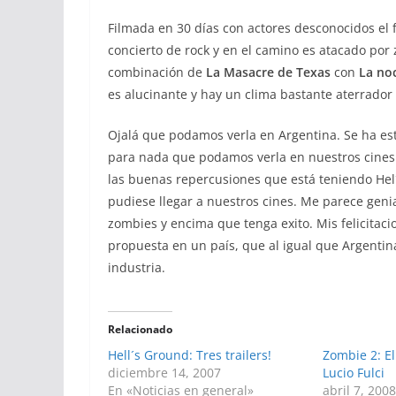
Filmada en 30 días con actores desconocidos el 
concierto de rock y en el camino es atacado por
combinación de
La Masacre de Texas
con
La no
es alucinante y hay un clima bastante aterrador e
Ojalá que podamos verla en Argentina. Se ha est
para nada que podamos verla en nuestros cines
las buenas repercusiones que está teniendo Hel´
pudiese llegar a nuestros cines. Me parece genia
zombies y encima que tenga exito. Mis felicitac
propuesta en un país, que al igual que Argentina
industria.
Relacionado
Hell´s Ground: Tres trailers!
Zombie 2: El
diciembre 14, 2007
Lucio Fulci
En «Noticias en general»
abril 7, 200