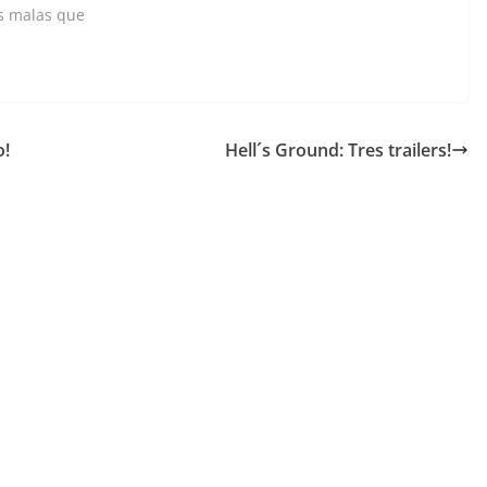
as malas que
o!
Hell´s Ground: Tres trailers!