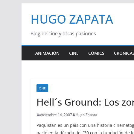
Saltar
HUGO ZAPATA
al
contenido
Blog de cine y otras pasiones
ANIMACIÓN
CINE
CÓMICS
CRÓNICAS
CINE
Hell´s Ground: Los z
diciembre 14, 2007
Hugo Zapata
Paquistán es un páis con una historia cinematog
nació en la década del ´30 con la fundación de 