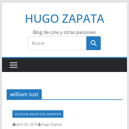
Saltar
HUGO ZAPATA
al
contenido
Blog de cine y otras pasiones
william lust
PELICULAS MALAS QUE DIVIERTEN
abril 26, 2010
Hugo Zapata