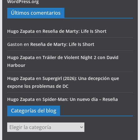
WordPress.org
Últimos comentarios
Hugo Zapata
en
Reseña de Marty: Life Is Short
Gaston
en
Reseña de Marty: Life Is Short
Hugo Zapata
en
Tráiler de Violent Night 2 con David
Harbour
Hugo Zapata
en
Supergirl (2026): Una decepción que
expone los problemas de DC
Hugo Zapata
en
Spider-Man: Un nuevo día – Reseña
Categorías del blog
Categorías
del