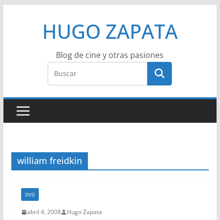
Saltar
HUGO ZAPATA
al
contenido
Blog de cine y otras pasiones
william freidkin
DVD
abril 4, 2008
Hugo Zapata