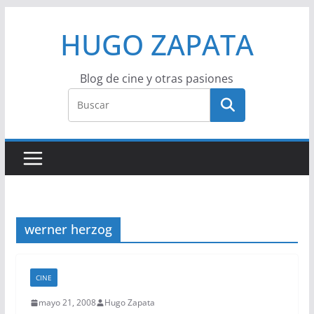
Saltar
HUGO ZAPATA
al
contenido
Blog de cine y otras pasiones
werner herzog
CINE
mayo 21, 2008
Hugo Zapata