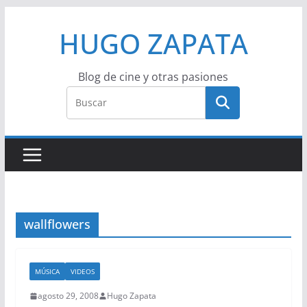
Saltar
HUGO ZAPATA
al
contenido
Blog de cine y otras pasiones
wallflowers
MÚSICA
VIDEOS
agosto 29, 2008
Hugo Zapata