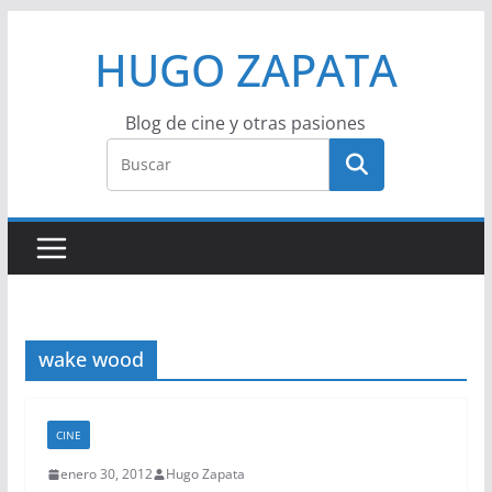
Saltar
HUGO ZAPATA
al
contenido
Blog de cine y otras pasiones
wake wood
CINE
enero 30, 2012
Hugo Zapata