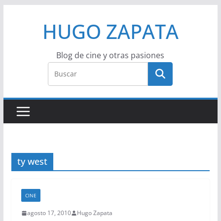
Saltar
HUGO ZAPATA
al
contenido
Blog de cine y otras pasiones
ty west
CINE
agosto 17, 2010
Hugo Zapata