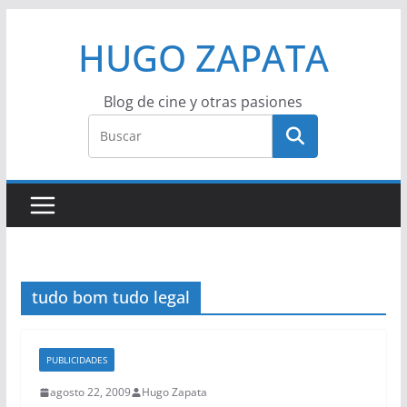
Saltar
HUGO ZAPATA
al
contenido
Blog de cine y otras pasiones
tudo bom tudo legal
PUBLICIDADES
agosto 22, 2009
Hugo Zapata