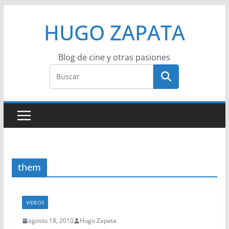
Saltar
HUGO ZAPATA
al
contenido
Blog de cine y otras pasiones
them
VIDEOS
agosto 18, 2010
Hugo Zapata