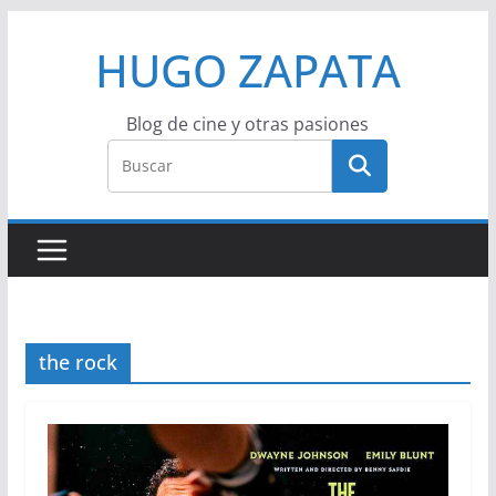
Saltar
HUGO ZAPATA
al
contenido
Blog de cine y otras pasiones
the rock