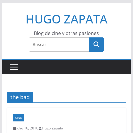
Saltar
HUGO ZAPATA
al
contenido
Blog de cine y otras pasiones
the bad
CINE
julio 16, 2010
Hugo Zapata