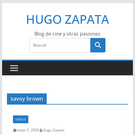
Saltar
HUGO ZAPATA
al
contenido
Blog de cine y otras pasiones
savoy brown
VIDEOS
mayo 5, 2009
Hugo Zapata