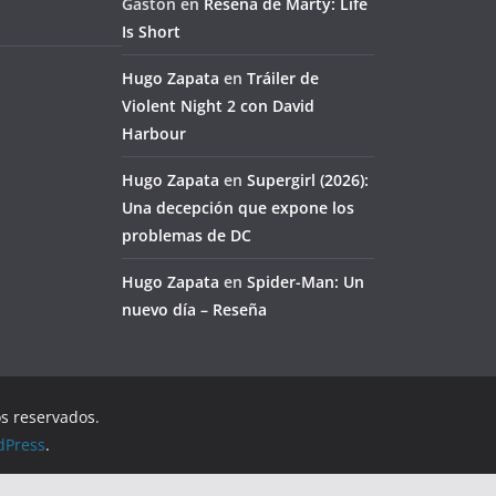
Gaston
en
Reseña de Marty: Life
Is Short
Hugo Zapata
en
Tráiler de
Violent Night 2 con David
Harbour
Hugo Zapata
en
Supergirl (2026):
Una decepción que expone los
problemas de DC
Hugo Zapata
en
Spider-Man: Un
nuevo día – Reseña
os reservados.
dPress
.