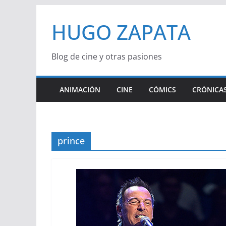
Saltar
HUGO ZAPATA
al
contenido
Blog de cine y otras pasiones
ANIMACIÓN
CINE
CÓMICS
CRÓNICAS
prince