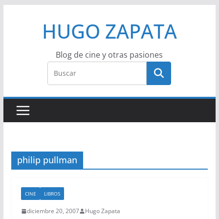
Saltar
HUGO ZAPATA
al
contenido
Blog de cine y otras pasiones
philip pullman
CINE
LIBROS
diciembre 20, 2007
Hugo Zapata