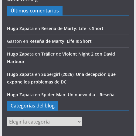
Últimos comentarios
Hugo Zapata
en
Reseña de Marty: Life Is Short
Gaston
en
Reseña de Marty: Life Is Short
Hugo Zapata
en
Tráiler de Violent Night 2 con David
Harbour
Hugo Zapata
en
Supergirl (2026): Una decepción que
expone los problemas de DC
Hugo Zapata
en
Spider-Man: Un nuevo día – Reseña
Categorías del blog
Categorías
del
blog