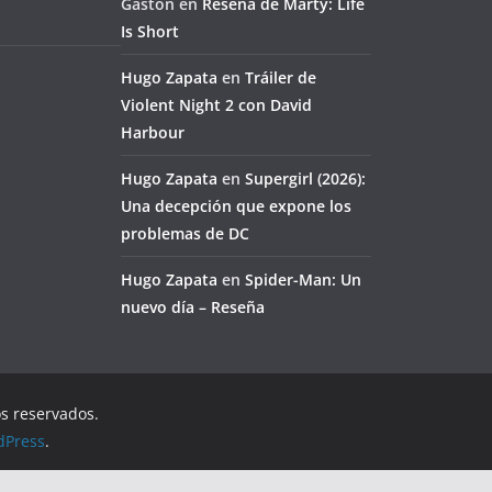
Gaston
en
Reseña de Marty: Life
Is Short
Hugo Zapata
en
Tráiler de
Violent Night 2 con David
Harbour
Hugo Zapata
en
Supergirl (2026):
Una decepción que expone los
problemas de DC
Hugo Zapata
en
Spider-Man: Un
nuevo día – Reseña
os reservados.
dPress
.