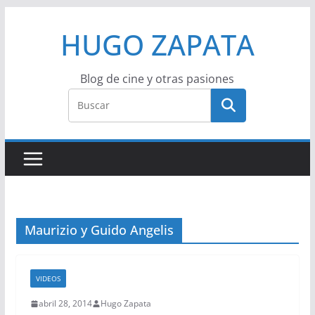
Saltar
HUGO ZAPATA
al
contenido
Blog de cine y otras pasiones
Maurizio y Guido Angelis
VIDEOS
abril 28, 2014
Hugo Zapata