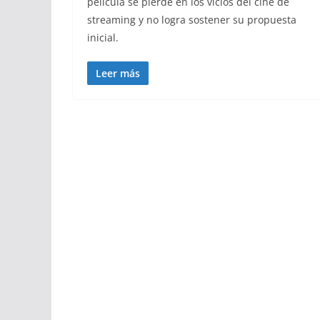
película se pierde en los vicios del cine de
streaming y no logra sostener su propuesta
inicial.
Leer más