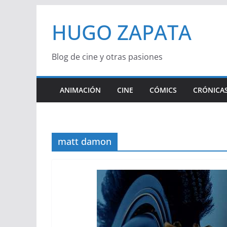
Saltar
HUGO ZAPATA
al
contenido
Blog de cine y otras pasiones
ANIMACIÓN
CINE
CÓMICS
CRÓNICAS
matt damon