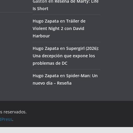
Gaston
en
Reseña de Marty: Life
Is Short
Hugo Zapata
en
Tráiler de
Violent Night 2 con David
Harbour
Hugo Zapata
en
Supergirl (2026):
Una decepción que expone los
problemas de DC
Hugo Zapata
en
Spider-Man: Un
nuevo día – Reseña
os reservados.
dPress
.