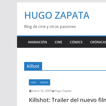
Saltar
HUGO ZAPATA
al
contenido
Blog de cine y otras pasiones
ANIMACIÓN
CINE
CÓMICS
CRÓNICAS
killsot
CINE
VIDEOS
enero 16, 2009
Hugo Zapata
Killshot: Trailer del nuevo f