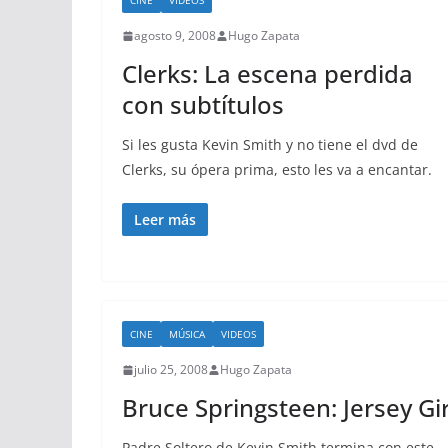
CINE
VIDEOS
agosto 9, 2008
Hugo Zapata
Clerks: La escena perdida
con subtítulos
Si les gusta Kevin Smith y no tiene el dvd de
Clerks, su ópera prima, esto les va a encantar.
Leer más
CINE
MÚSICA
VIDEOS
julio 25, 2008
Hugo Zapata
Bruce Springsteen: Jersey Gir
Padre Soltero de Kevin Smith termina con este