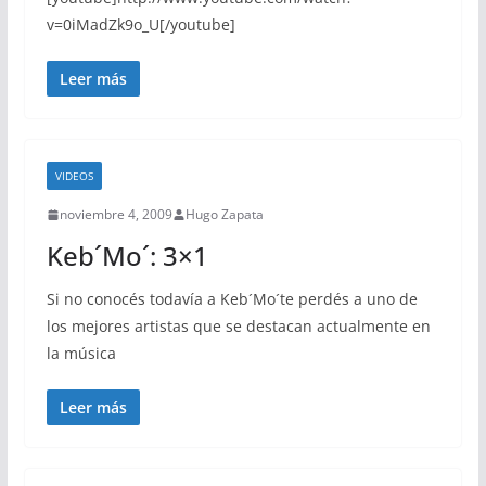
v=0iMadZk9o_U[/youtube]
Leer más
VIDEOS
noviembre 4, 2009
Hugo Zapata
Keb´Mo´: 3×1
Si no conocés todavía a Keb´Mo´te perdés a uno de
los mejores artistas que se destacan actualmente en
la música
Leer más