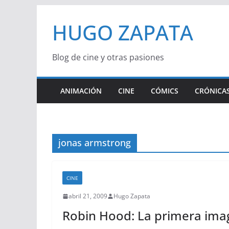
Saltar
HUGO ZAPATA
al
contenido
Blog de cine y otras pasiones
ANIMACIÓN
CINE
CÓMICS
CRÓNICAS
jonas armstrong
CINE
abril 21, 2009
Hugo Zapata
Robin Hood: La primera ima