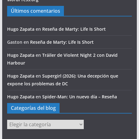
Últimos comentarios
Hugo Zapata
en
Reseña de Marty: Life Is Short
Gaston
en
Reseña de Marty: Life Is Short
Hugo Zapata
en
Tráiler de Violent Night 2 con David
Harbour
Hugo Zapata
en
Supergirl (2026): Una decepción que
expone los problemas de DC
Hugo Zapata
en
Spider-Man: Un nuevo día – Reseña
Categorías del blog
Categorías
del
blog