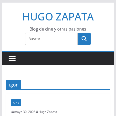
Saltar
HUGO ZAPATA
al
contenido
Blog de cine y otras pasiones
igor
CINE
mayo 30, 2008
Hugo Zapata