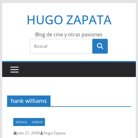
Saltar
HUGO ZAPATA
al
contenido
Blog de cine y otras pasiones
hank williams
MÚSICA
VIDEOS
julio 21, 2008
Hugo Zapata