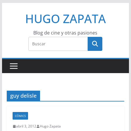
Saltar
HUGO ZAPATA
al
contenido
Blog de cine y otras pasiones
guy delisle
CÓMICS
abril 3, 2012
Hugo Zapata