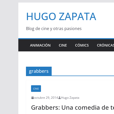
Saltar
HUGO ZAPATA
al
contenido
Blog de cine y otras pasiones
ANIMACIÓN
CINE
CÓMICS
CRÓNICAS
grabbers
CINE
octubre 29, 2014
Hugo Zapata
Grabbers: Una comedia de te