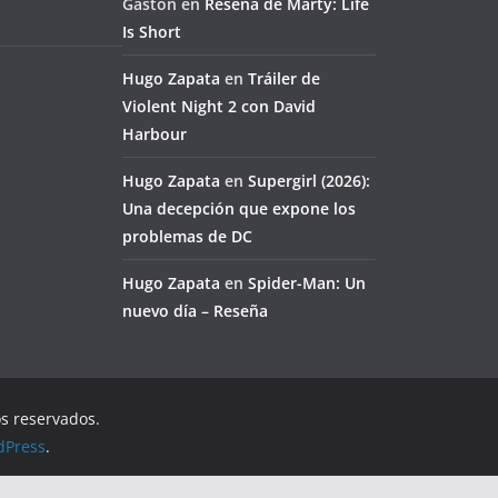
Gaston
en
Reseña de Marty: Life
Is Short
Hugo Zapata
en
Tráiler de
Violent Night 2 con David
Harbour
Hugo Zapata
en
Supergirl (2026):
Una decepción que expone los
problemas de DC
Hugo Zapata
en
Spider-Man: Un
nuevo día – Reseña
os reservados.
dPress
.