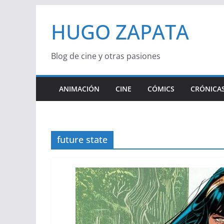
Saltar
HUGO ZAPATA
al
contenido
Blog de cine y otras pasiones
ANIMACIÓN
CINE
CÓMICS
CRÓNICAS
future state