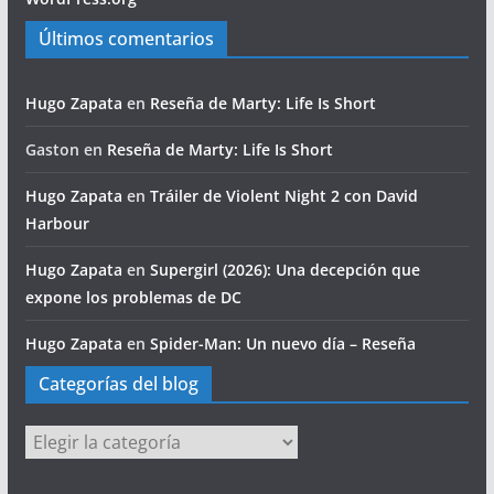
Últimos comentarios
Hugo Zapata
en
Reseña de Marty: Life Is Short
Gaston
en
Reseña de Marty: Life Is Short
Hugo Zapata
en
Tráiler de Violent Night 2 con David
Harbour
Hugo Zapata
en
Supergirl (2026): Una decepción que
expone los problemas de DC
Hugo Zapata
en
Spider-Man: Un nuevo día – Reseña
Categorías del blog
Categorías
del
blog