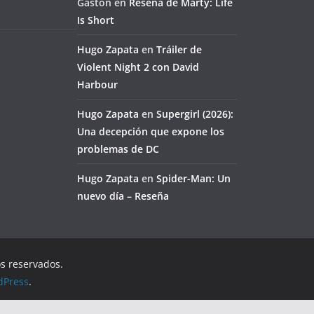
Gaston
en
Reseña de Marty: Life
Is Short
Hugo Zapata
en
Tráiler de
Violent Night 2 con David
Harbour
Hugo Zapata
en
Supergirl (2026):
Una decepción que expone los
problemas de DC
Hugo Zapata
en
Spider-Man: Un
nuevo día – Reseña
os reservados.
dPress
.