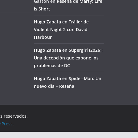
Gaston
en
Reseña de Marty: Life
Is Short
Hugo Zapata
en
Tráiler de
Violent Night 2 con David
Harbour
Hugo Zapata
en
Supergirl (2026):
Una decepción que expone los
problemas de DC
Hugo Zapata
en
Spider-Man: Un
nuevo día – Reseña
os reservados.
dPress
.