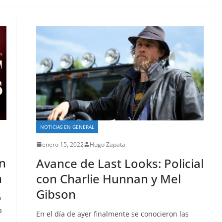
NOTICIAS EN GENERAL
enero 15, 2022
Hugo Zapata
on
Avance de Last Looks: Policial
n
con Charlie Hunnan y Mel
Gibson
o
a
En el día de ayer finalmente se conocieron las