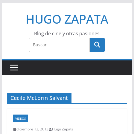
Saltar
HUGO ZAPATA
al
contenido
Blog de cine y otras pasiones
Cecile McLorin Salvant
VIDEOS
diciembre 13, 2013
Hugo Zapata