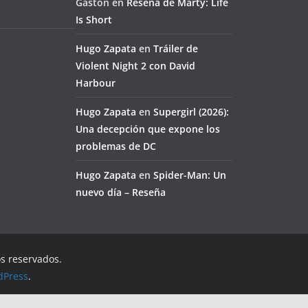
Gaston
en
Reseña de Marty: Life
Is Short
Hugo Zapata
en
Tráiler de
Violent Night 2 con David
Harbour
Hugo Zapata
en
Supergirl (2026):
Una decepción que expone los
problemas de DC
Hugo Zapata
en
Spider-Man: Un
nuevo día – Reseña
os reservados.
dPress
.