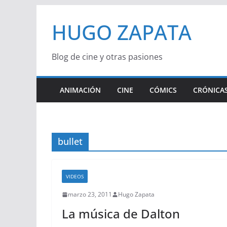
Saltar
HUGO ZAPATA
al
contenido
Blog de cine y otras pasiones
ANIMACIÓN
CINE
CÓMICS
CRÓNICAS
bullet
VIDEOS
marzo 23, 2011
Hugo Zapata
La música de Dalton