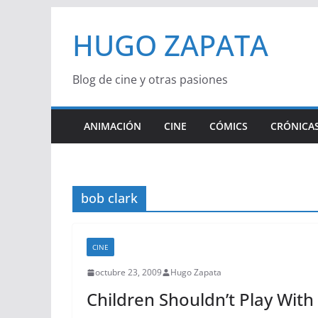
Saltar
HUGO ZAPATA
al
contenido
Blog de cine y otras pasiones
ANIMACIÓN
CINE
CÓMICS
CRÓNICAS
bob clark
CINE
octubre 23, 2009
Hugo Zapata
Children Shouldn’t Play Wit