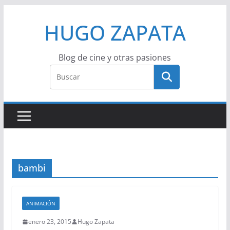
Saltar
HUGO ZAPATA
al
contenido
Blog de cine y otras pasiones
bambi
ANIMACIÓN
enero 23, 2015
Hugo Zapata