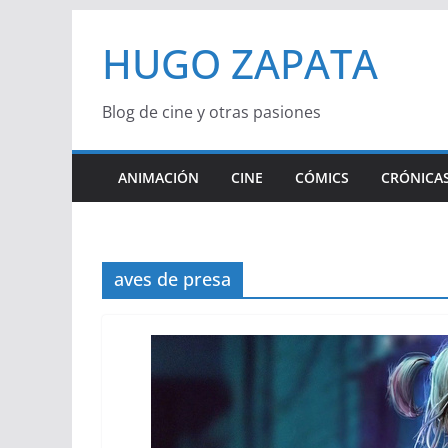
Saltar
HUGO ZAPATA
al
contenido
Blog de cine y otras pasiones
ANIMACIÓN
CINE
CÓMICS
CRÓNICAS
aves de presa