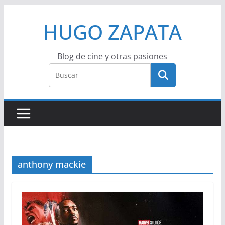
Saltar
HUGO ZAPATA
al
contenido
Blog de cine y otras pasiones
anthony mackie