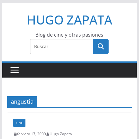
Saltar
HUGO ZAPATA
al
contenido
Blog de cine y otras pasiones
angustia
CINE
febrero 17, 2009
Hugo Zapata