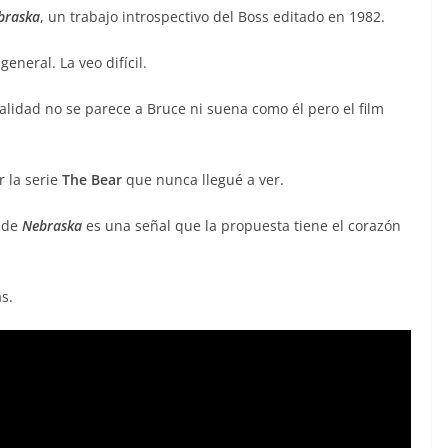
braska
, un trabajo introspectivo del Boss editado en 1982.
eneral. La veo difícil.
alidad no se parece a Bruce ni suena como él pero el film
 la serie
The Bear
que nunca llegué a ver.
 de
Nebraska
es una señal que la propuesta tiene el corazón
s.