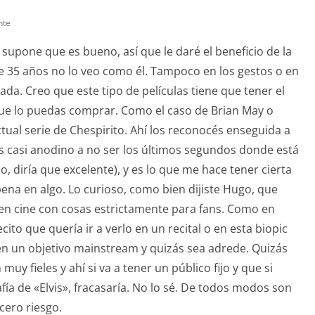
nte
 supone que es bueno, así que le daré el beneficio de la
 35 años no lo veo como él. Tampoco en los gestos o en
da. Creo que este tipo de películas tiene que tener el
a que lo puedas comprar. Como el caso de Brian May o
tual serie de Chespirito. Ahí los reconocés enseguida a
 es casi anodino a no ser los últimos segundos donde está
, diría que excelente), y es lo que me hace tener cierta
pena en algo. Lo curioso, como bien dijiste Hugo, que
en cine con cosas estrictamente para fans. Como en
cito que quería ir a verlo en un recital o en esta biopic
en un objetivo mainstream y quizás sea adrede. Quizás
y fieles y ahí si va a tener un público fijo y que si
ía de «Elvis», fracasaría. No lo sé. De todos modos son
cero riesgo.