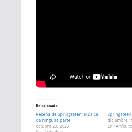
Relacionado
Reseña de Springsteen: Música
Springsteen
de ninguna parte
diciembre 1
octubre 23, 2025
En «Artículo
En «Artículos»