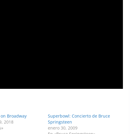
 on Broadway
Superbowl: Concierto de Bruce
9, 2018
Springsteen
s»
enero 30, 2009
En «Bruce Springsteen»