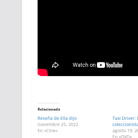
Relacionado
Reseña de Ella dijo
Taxi Driver:
noviembre 25, 2022
coleccionist
En «Cine»
agosto 19, 
En «DVD»