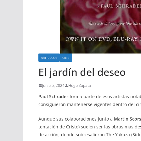
ARTÍCULOS
CINE
El jardín del deseo
junio 5, 2024
Hugo Zapata
Paul Schrader
forma parte de esos artistas nota
consiguieron mantenerse vigentes dentro del ci
Aunque sus colaboraciones junto a
Martin Scor
tentación de Cristo) suelen ser las obras más de
de acción, donde sobresalieron The Yakuza (Sidne