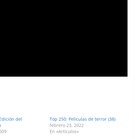
 Edición del
Top 250: Películas de terror (38)
a
febrero 23, 2022
2009
En «Artículos»