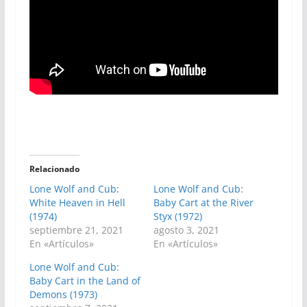
Relacionado
Lone Wolf and Cub:
Lone Wolf and Cub:
White Heaven in Hell
Baby Cart at the River
(1974)
Styx (1972)
septiembre 21, 2021
agosto 3, 2021
En «Artículos»
En «Artículos»
Lone Wolf and Cub:
Baby Cart in the Land of
Demons (1973)